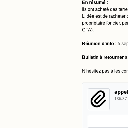
En résumé :
Ils ont acheté des terre
L'idée est de racheter
propriétaire foncier, pe
GFA).
Réunion d'info :
 5 se
Bulletin à retourner
 à
N'hésitez pas à les co
appel
186.87